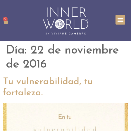
TRABAJA
INNER P
0
Día:
22 de noviembre
de 2016
Tu vulnerabilidad, tu
fortaleza.