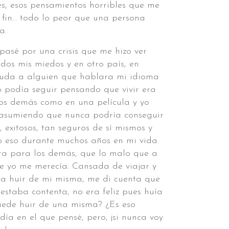
es, esos pensamientos horribles que me
en fin… todo lo peor que una persona
a.
asé por una crisis que me hizo ver
odos mis miedos y en otro país, en
ayuda a alguien que hablara mi idioma
 podía seguir pensando que vivir era
los demás como en una película y yo
 asumiendo que nunca podría conseguir
, exitosos, tan seguros de sí mismos y
o eso durante muchos años en mi vida.
era para los demás, que lo malo que a
e yo me merecía. Cansada de viajar y
ara huir de mi misma, me di cuenta que
estaba contenta, no era feliz pues huía
uede huir de una misma? ¿Es eso
 día en el que pensé, pero, ¡si nunca voy