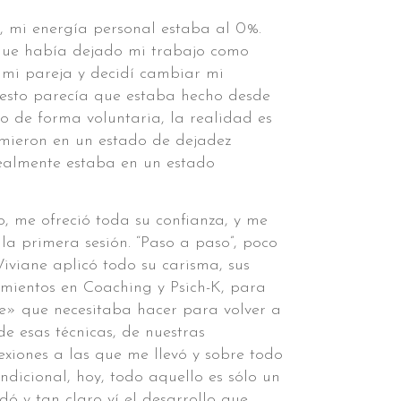
, mi energía personal estaba al 0%.
que había dejado mi trabajo como
n mi pareja y decidí cambiar mi
 esto parecía que estaba hecho desde
to de forma voluntaria, la realidad es
mieron en un estado de dejadez
realmente estaba en un estado
, me ofreció toda su confianza, y me
 la primera sesión. “Paso a paso”, poco
Viviane aplicó todo su carisma, sus
mientos en Coaching y Psich-K, para
e» que necesitaba hacer para volver a
de esas técnicas, de nuestras
lexiones a las que me llevó y sobre todo
icional, hoy, todo aquello es sólo un
ó y tan claro ví el desarrollo que