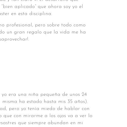
“bien aplicado” que ahora soy yo el
ter en esta disciplina.
o profesional, pero sobre todo como
ido un gran regalo que la vida me ha
saprovechar!.
 yo era una niña pequeña de unos 24
i misma ha estado hasta mis 35 años).
dad, pero yo tenía miedo de hablar con
ro que con mirarme a los ojos va a ver lo
desastres que siempre abundan en mi