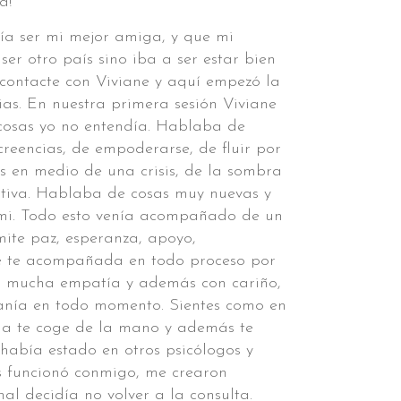
a!
ía ser mi mejor amiga, y que mi
ser otro país sino iba a ser estar bien
contacte con Viviane y aquí empezó la
ias. En nuestra primera sesión Viviane
osas yo no entendía. Hablaba de
creencias, de empoderarse, de fluir por
s en medio de una crisis, de la sombra
eativa. Hablaba de cosas muy nuevas y
mi. Todo esto venía acompañado de un
mite paz, esperanza, apoyo,
te acompañada en todo proceso por
n mucha empatía y además con cariño,
ercanía en todo momento. Sientes como en
lla te coge de la mano y además te
había estado en otros psicólogos y
s funcionó conmigo, me crearon
nal decidía no volver a la consulta.