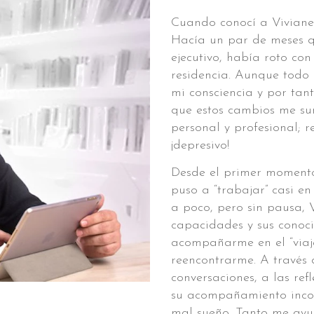
Cuando conocí a Viviane
Hacía un par de meses 
ejecutivo, había roto co
residencia. Aunque todo
mi consciencia y por tan
que estos cambios me su
personal y profesional; 
¡depresivo!
Desde el primer momento
puso a “trabajar” casi en
a poco, pero sin pausa, 
capacidades y sus conoci
acompañarme en el “viaj
reencontrarme. A través 
conversaciones, a las ref
su acompañamiento incond
mal sueño. Tanto me ayud