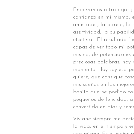
Empezamos a trabajar jun
confianza en mí misma, e
amistades, la pareja, la 
asertividad, la culpabilid
etcétera… El resultado f
capaz de ver todo mi pot
misma, de potenciarme, 
preciosas palabras, ho
momento. Hoy soy esa pe
quiere, que consigue cos
mis sueños en las mejores
bonito que he podido co
pequeños de felicidad, 
convertido en días y sem
Viviane siempre me decía,
la vida, en el tiempo y e
uno mismo. Es el mejor 