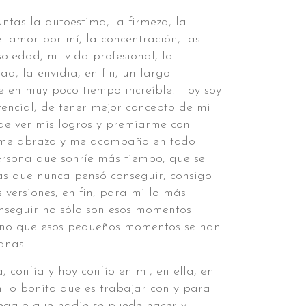
tas la autoestima, la firmeza, la
l amor por mí, la concentración, las
soledad, mi vida profesional, la
ad, la envidia, en fin, un largo
ue en muy poco tiempo increíble. Hoy soy
encial, de tener mejor concepto de mi
de ver mis logros y premiarme con
y me abrazo y me acompaño en todo
rsona que sonríe más tiempo, que se
as que nunca pensó conseguir, consigo
 versiones, en fin, para mi lo más
nseguir no sólo son esos momentos
sino que esos pequeños momentos se han
anas.
 confía y hoy confío en mi, en ella, en
n lo bonito que es trabajar con y para
regalo que nadie se puede hacer y