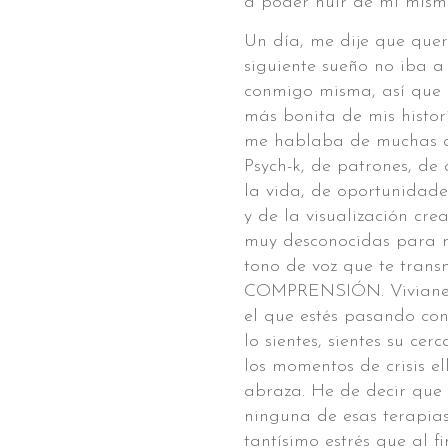
a poder huir de mi mism
Un día, me dije que quer
siguiente sueño no iba a 
conmigo misma, así que 
más bonita de mis histor
me hablaba de muchas c
Psych-k, de patrones, de 
la vida, de oportunidade
y de la visualización cr
muy desconocidas para 
tono de voz que te trans
COMPRENSIÓN. Viviane 
el que estés pasando co
lo sientes, sientes su c
los momentos de crisis e
abraza. He de decir que 
ninguna de esas terapia
tantísimo estrés que al fi