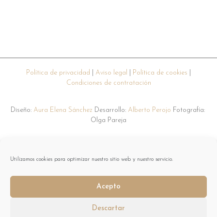
Política de privacidad
|
Aviso legal
|
Política de cookies
|
Condiciones de contratación
Diseño:
Aura Elena Sánchez
Desarrollo:
Alberto Perojo
Fotografía:
Olga Pareja
Sesión Psych-K®
Levanta el Vuelo
Utilizamos cookies para optimizar nuestro sitio web y nuestro servicio.
Conócete a ti misma
Reinvéntate a ti misma
Acepto
Descartar
© 2026